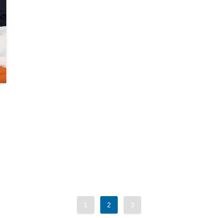
ス
1
2
3