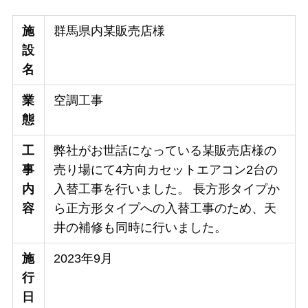
施
群馬県内某販売店様
設
名
業
空調工事
態
工
弊社がお世話になっている某販売店様の
事
売り場にて4方向カセットエアコン2台の
内
入替工事を行いました。 長方形タイプか
容
ら正方形タイプへの入替工事のため、天
井の補修も同時に行いました。
施
2023年9月
行
日