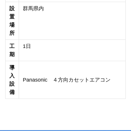
設
群馬県内
置
場
所
工
1日
期
導
入
Panasonic ４方向カセットエアコン
設
備